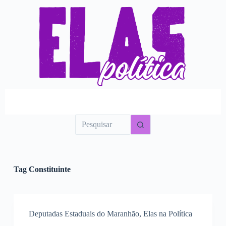
P
u
l
a
r
p
a
r
a
o
c
o
n
t
e
ú
d
o
Tag
Constituinte
Deputadas Estaduais do Maranhão
,
Elas na Política