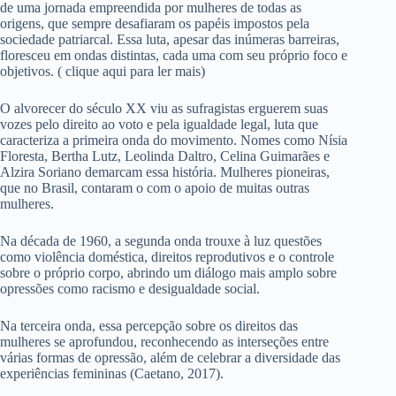
de uma jornada empreendida por mulheres de todas as
origens, que sempre desafiaram os papéis impostos pela
sociedade patriarcal. Essa luta, apesar das inúmeras barreiras,
floresceu em ondas distintas, cada uma com seu próprio foco e
objetivos. ( clique aqui para ler mais)
O alvorecer do século XX viu as sufragistas erguerem suas
vozes pelo direito ao voto e pela igualdade legal, luta que
caracteriza a primeira onda do movimento. Nomes como Nísia
Floresta, Bertha Lutz, Leolinda Daltro, Celina Guimarães e
Alzira Soriano demarcam essa história. Mulheres pioneiras,
que no Brasil, contaram o com o apoio de muitas outras
mulheres.
Na década de 1960, a segunda onda trouxe à luz questões
como violência doméstica, direitos reprodutivos e o controle
sobre o próprio corpo, abrindo um diálogo mais amplo sobre
opressões como racismo e desigualdade social.
Na terceira onda, essa percepção sobre os direitos das
mulheres se aprofundou, reconhecendo as interseções entre
várias formas de opressão, além de celebrar a diversidade das
experiências femininas (Caetano, 2017).