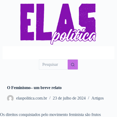
P
u
l
a
r
p
a
r
a
o
c
o
n
t
e
ú
d
o
O Feminismo– um breve relato
elaspolitica.com.br
23 de julho de 2024
Artigos
Os direitos conquistados pelo movimento feminista são frutos