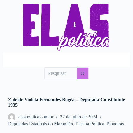
P
u
l
a
r
p
a
r
a
o
c
o
n
t
e
ú
d
o
Zuleide Violeta Fernandes Bogéa – Deputada Constituinte
1935
elaspolitica.com.br
27 de julho de 2024
Deputadas Estaduais do Maranhão
,
Elas na Política
,
Pioneiras