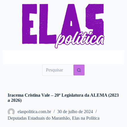
P
u
l
a
r
p
a
r
a
o
c
o
n
t
e
ú
d
o
Iracema Cristina Vale – 20ª Legislatura da ALEMA (2023
a 2026)
elaspolitica.com.br
30 de julho de 2024
Deputadas Estaduais do Maranhão
,
Elas na Política