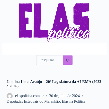
P
u
l
a
r
p
a
r
a
o
c
o
n
t
e
ú
d
o
Janaina Lima Araújo – 20ª Legislatura da ALEMA (2023
a 2026)
elaspolitica.com.br
30 de julho de 2024
Deputadas Estaduais do Maranhão
,
Elas na Política