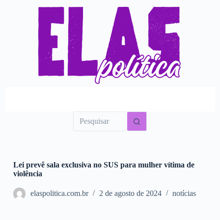
P
u
l
a
r
p
a
r
a
o
c
o
n
t
e
ú
d
o
Lei prevê sala exclusiva no SUS para mulher vítima de
violência
elaspolitica.com.br
2 de agosto de 2024
notícias