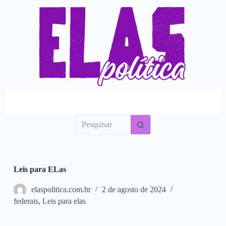
P
u
l
a
r
p
a
r
a
o
c
o
n
t
e
ú
d
o
Leis para ELas
elaspolitica.com.br
2 de agosto de 2024
federais
,
Leis para elas