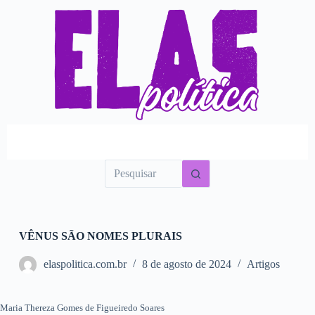
P
u
l
a
r
p
a
r
a
o
c
o
n
t
e
ú
d
o
VÊNUS SÃO NOMES PLURAIS
elaspolitica.com.br
8 de agosto de 2024
Artigos
Maria Thereza Gomes de Figueiredo Soares