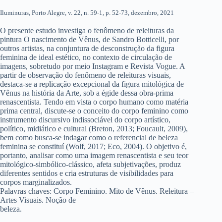
Iluminuras, Porto Alegre, v. 22, n. 59-1, p. 52-73, dezembro, 2021
O presente estudo investiga o fenômeno de releituras da
pintura O nascimento de Vênus, de Sandro Botticelli, por
outros artistas, na conjuntura de desconstrução da figura
feminina de ideal estético, no contexto de circulação de
imagens, sobretudo por meio Instagram e Revista Vogue. A
partir de observação do fenômeno de releituras visuais,
destaca-se a replicação excepcional da figura mitológica de
Vênus na história da Arte, sob a égide dessa obra-prima
renascentista. Tendo em vista o corpo humano como matéria
prima central, discute-se o conceito do corpo feminino como
instrumento discursivo indissociável do corpo artístico,
político, midiático e cultural (Breton, 2013; Foucault, 2009),
bem como busca-se indagar como o referencial de beleza
feminina se constituí (Wolf, 2017; Eco, 2004). O objetivo é,
portanto, analisar como uma imagem renascentista e seu teor
mitológico-simbólico-clássico, afeta subjetivações, produz
diferentes sentidos e cria estruturas de visibilidades para
corpos marginalizados.
Palavras chaves: Corpo Feminino. Mito de Vênus. Releitura –
Artes Visuais. Noção de
beleza.