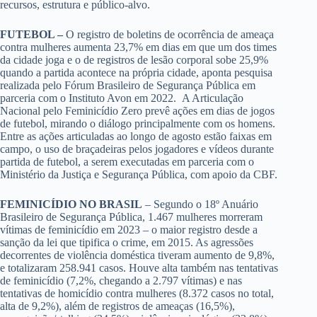
recursos, estrutura e público-alvo.
FUTEBOL –
O registro de boletins de ocorrência de ameaça
contra mulheres aumenta 23,7% em dias em que um dos times
da cidade joga e o de registros de lesão corporal sobe 25,9%
quando a partida acontece na própria cidade, aponta pesquisa
realizada pelo Fórum Brasileiro de Segurança Pública em
parceria com o Instituto Avon em 2022. A Articulação
Nacional pelo Feminicídio Zero prevê ações em dias de jogos
de futebol, mirando o diálogo principalmente com os homens.
Entre as ações articuladas ao longo de agosto estão faixas em
campo, o uso de braçadeiras pelos jogadores e vídeos durante
partida de futebol, a serem executadas em parceria com o
Ministério da Justiça e Segurança Pública, com apoio da CBF.
FEMINICÍDIO NO BRASIL
– Segundo o 18º Anuário
Brasileiro de Segurança Pública, 1.467 mulheres morreram
vítimas de feminicídio em 2023 – o maior registro desde a
sanção da lei que tipifica o crime, em 2015. As agressões
decorrentes de violência doméstica tiveram aumento de 9,8%,
e totalizaram 258.941 casos. Houve alta também nas tentativas
de feminicídio (7,2%, chegando a 2.797 vítimas) e nas
tentativas de homicídio contra mulheres (8.372 casos no total,
alta de 9,2%), além de registros de ameaças (16,5%),