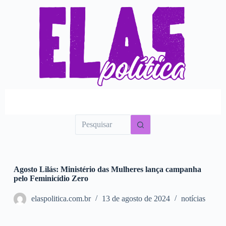
P
u
l
a
r
p
a
r
a
o
c
o
n
t
e
ú
d
o
Agosto Lilás: Ministério das Mulheres lança campanha
pelo Feminicídio Zero
elaspolitica.com.br
13 de agosto de 2024
notícias