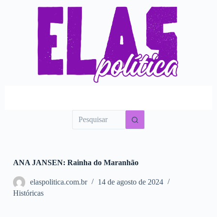
P
u
l
a
r
p
a
r
a
o
c
o
n
t
e
ú
d
o
ANA JANSEN: Rainha do Maranhão
elaspolitica.com.br
14 de agosto de 2024
Históricas