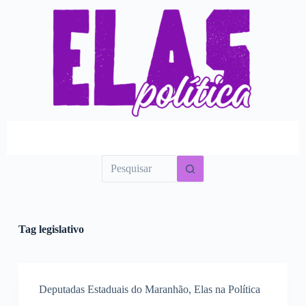
P
u
l
a
r
p
a
r
a
o
c
o
n
t
e
ú
d
o
Tag
legislativo
Deputadas Estaduais do Maranhão
,
Elas na Política