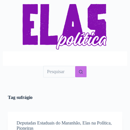
P
u
l
a
r
p
a
r
a
o
c
o
n
t
e
ú
d
o
Tag
sufrágio
Deputadas Estaduais do Maranhão
,
Elas na Política
,
Pioneiras